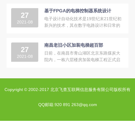
着不同的理解，...
基于FPGA的电梯控制器系统设计
27
电子设计自动化技术是19世纪末21世纪初
2021-08
新兴的技术，其在数字电路设计和日常的
控制系统中已经体现了强大的功能和优
势。随着EDA技术的高...
南昌老旧小区加装电梯超百部
27
日前，在南昌市青山湖区北京东路煤炭大
2021-08
院内，一栋六层楼房加装电梯工程正式启
动，围观的居民们想到即将不需要再忍受
爬楼梯之苦，脸...
Copyright © 2002-2017 北京飞查互联网信息服务有限公司版权所有
QQ邮箱:920 891 263@qq.com