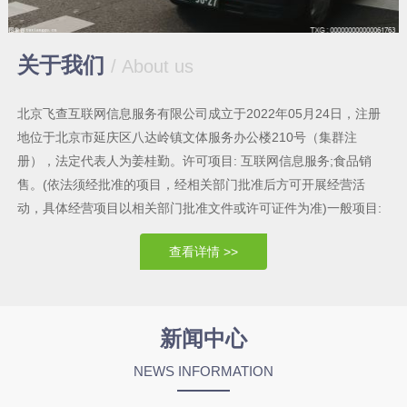
关于我们
/ About us
北京飞查互联网信息服务有限公司成立于2022年05月24日，注册
地位于北京市延庆区八达岭镇文体服务办公楼210号（集群注
册），法定代表人为姜桂勤。许可项目: 互联网信息服务;食品销
售。(依法须经批准的项目，经相关部门批准后方可开展经营活
动，具体经营项目以相关部门批准文件或许可证件为准)一般项目:
技术服务、技术开发、技术咨询、技术交流、技术转让、技术推广;
查看详情 >>
软件开发:软件外包服务;网络技术服务:网络与信息安全软件开发平
面设计:广告制作:广告发布:广告设计、代理;组织文化艺术交流活
动:企业形象策划:市场营销策划:摄影扩印服务:摄像及视频制作服
务:企业管理:企业管理咨询。(除 依法须经批准的项目外，凭营业执
新闻中心
照依法自主开展经营活动) (不得从事国家和本市产业政策禁止和限
NEWS INFORMATION
制类项目的经营活动。)；